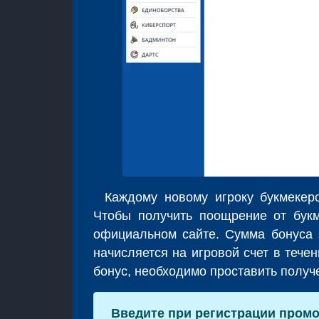
Каждому новому игроку букмекерс
Чтобы получить поощрение от букм
официальном сайте. Сумма бонуса 
начисляется на игровой счет в тече
бонус, необходимо проставить получ
Введите при регистрации пром