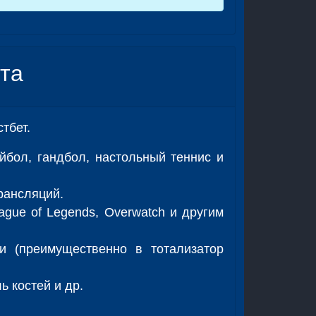
та
тбет.
ейбол, гандбол, настольный теннис и
рансляций.
ague of Legends, Overwatch и другим
и (преимущественно в тотализатор
ь костей и др.