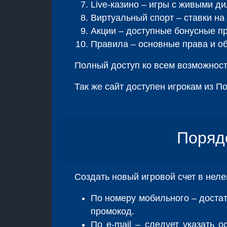
Live-казино – игры с живыми ди
Виртуальный спорт – ставки на
Акции – доступные бонусные п
Правила – основные права и об
Полный доступ ко всем возможност
Так же сайт доступен игрокам из П
Поряд
Создать новый игровой счет в нел
По номеру мобильного – достат
промокод.
По e-mail – следует указать 