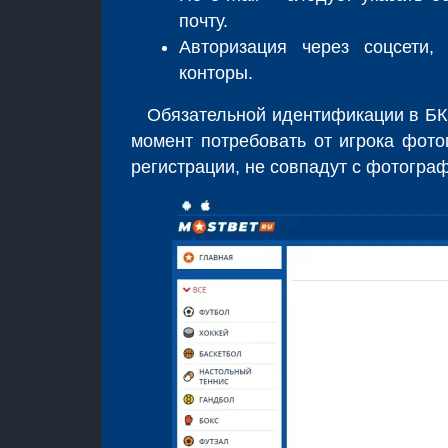
почту.
Авторизация через соцсети,
конторы.
Обязательной идентификации в БК 
момент потребовать от игрока фото
регистрации, не совпадут с фотогра