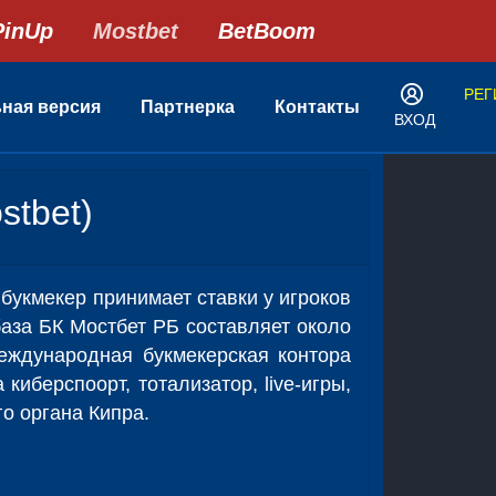
PinUp
Mostbet
BetBoom
РЕГ
ная версия
Партнерка
Контакты
ВХОД
stbet)
 букмекер принимает ставки у игроков
база БК Мостбет РБ составляет около
еждународная букмекерская контора
киберспоорт, тотализатор, live-игры,
го органа Кипра.