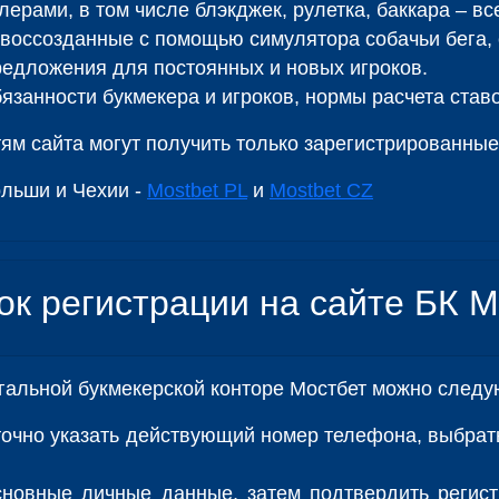
лерами, в том числе блэкджек, рулетка, баккара – вс
 воссозданные с помощью симулятора собачьи бега, с
редложения для постоянных и новых игроков.
язанности букмекера и игроков, нормы расчета ставо
ям сайта могут получить только зарегистрированные
ольши и Чехии -
Mostbet PL
и
Mostbet CZ
ок регистрации на сайте БК М
егальной букмекерской конторе Мостбет можно след
очно указать действующий номер телефона, выбрать
основные личные данные, затем подтвердить реги