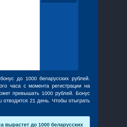
бонус до 1000 беларусских рублей.
ого часа с момента регистрации на
ожет превышать 1000 рублей. Бонус
ш отводится 21 день. Чтобы отыграть
 вырастет до 1000 беларусских