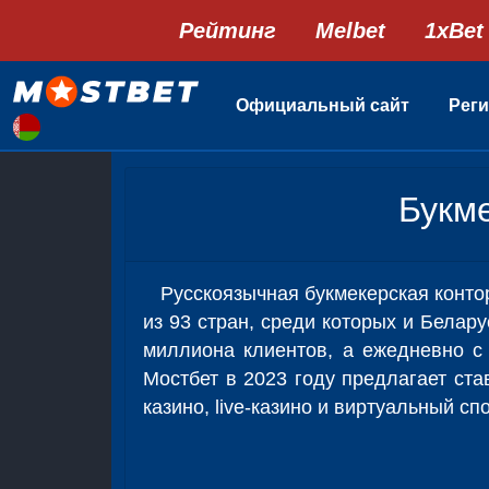
Рейтинг
Melbet
1xBet
Официальный сайт
Рег
Букме
Русскоязычная букмекерская контор
из 93 стран, среди которых и Белар
миллиона клиентов, а ежедневно с
Мостбет в 2023 году предлагает став
казино, live-казино и виртуальный с