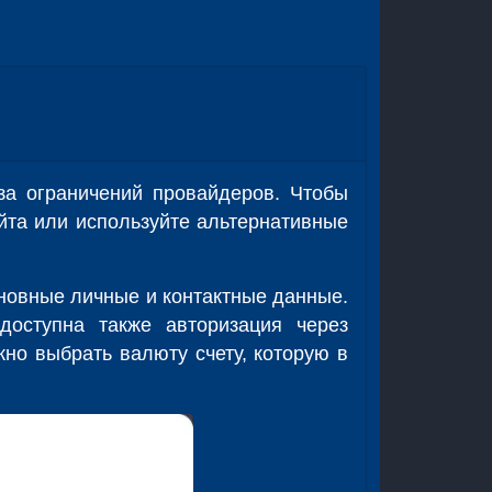
-за ограничений провайдеров. Чтобы
айта или используйте альтернативные
сновные личные и контактные данные.
доступна также авторизация через
жно выбрать валюту счету, которую в