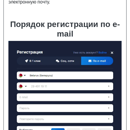
электронную почту.
Порядок регистрации по e-
mail