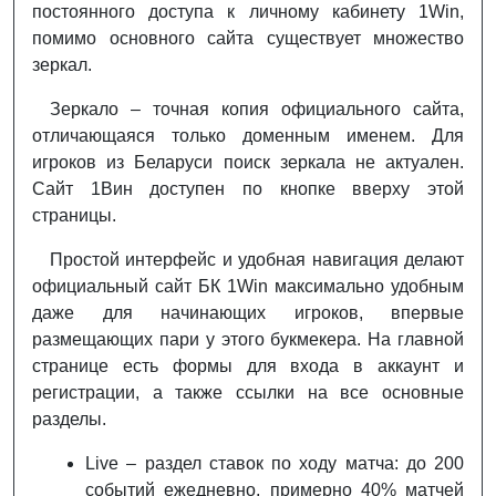
постоянного доступа к личному кабинету 1Win,
помимо основного сайта существует множество
зеркал.
Зеркало – точная копия официального сайта,
отличающаяся только доменным именем. Для
игроков из Беларуси поиск зеркала не актуален.
Сайт 1Вин доступен по кнопке вверху этой
страницы.
Простой интерфейс и удобная навигация делают
официальный сайт БК 1Win максимально удобным
даже для начинающих игроков, впервые
размещающих пари у этого букмекера. На главной
странице есть формы для входа в аккаунт и
регистрации, а также ссылки на все основные
разделы.
Live – раздел ставок по ходу матча: до 200
событий ежедневно, примерно 40% матчей