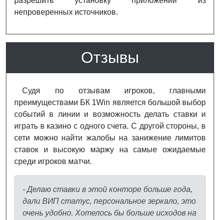
разрешить установку приложений из
непроверенных источников.
Отзывы
Судя по отзывам игроков, главными
преимуществами БК 1Win является большой выбор
событий в линии и возможность делать ставки и
играть в казино с одного счета. С другой стороны, в
сети можно найти жалобы на занижение лимитов
ставок и высокую маржу на самые ожидаемые
среди игроков матчи.
- Делаю ставки в этой конторе больше года,
дали ВИП статус, персональное зеркало, это
очень удобно. Хотелось бы больше исходов на