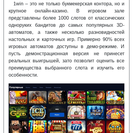
1win – это не только букмекерская контора, но и
крупное онлайн-казино. В игровом зале
представлены более 1000 слотов от классических
одноруких бандитов до самых популярных 3D-
автоматов, а также несколько разновидностей
настольных и карточных игр. Примерно 90% всех
игровых автоматов доступны в демо-режиме. И
пусть демонстрационная версия не принесет
реальных выигрышей, зато позволит оценить все
преимущества выбранного слота и изучить его
особенности.