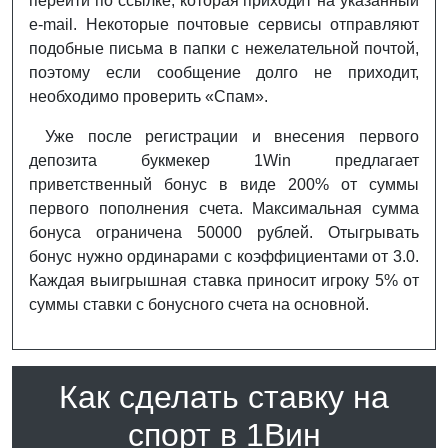
перейти по ссылке, которая приходит на указанный
e-mail. Некоторые почтовые сервисы отправляют
подобные письма в папки с нежелательной почтой,
поэтому если сообщение долго не приходит,
необходимо проверить «Спам».
Уже после регистрации и внесения первого
депозита букмекер 1Win предлагает
приветственный бонус в виде 200% от суммы
первого пополнения счета. Максимальная сумма
бонуса ограничена 50000 рублей. Отыгрывать
бонус нужно ординарами с коэффициентами от 3.0.
Каждая выигрышная ставка приносит игроку 5% от
суммы ставки с бонусного счета на основной.
Как сделать ставку на
спорт в 1Вин