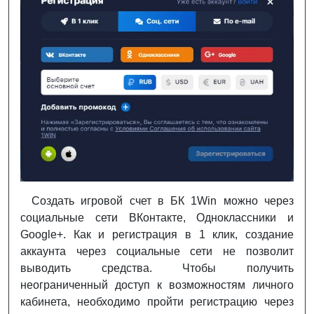
Создать игровой счет в БК 1Win можно через
социальные сети ВКонтакте, Одноклассники и
Google+. Как и регистрация в 1 клик, создание
аккаунта через социальные сети не позволит
выводить средства. Чтобы получить
неограниченный доступ к возможностям личного
кабинета, необходимо пройти регистрацию через