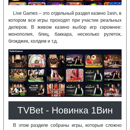
Live Games – это отдельный раздел казино 1win, в
котором все игры проходят при участии реальных
дилеров. В живом казино выбор игр скромнее:
монополия, блиц, баккара, несколько рулеток,
блэкджек, холдем и т.д.
TVBet - Новинка 1Вин
В этом разделе собраны игры, которые сложно