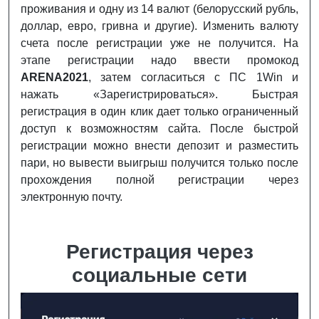
проживания и одну из 14 валют (белорусский рубль,
доллар, евро, гривна и другие). Изменить валюту
счета после регистрации уже не получится. На
этапе регистрации надо ввести промокод
ARENA2021
, затем согласиться с ПС 1Win и
нажать «Зарегистрироваться». Быстрая
регистрация в один клик дает только ограниченный
доступ к возможностям сайта. После быстрой
регистрации можно внести депозит и разместить
пари, но вывести выигрыш получится только после
прохождения полной регистрации через
электронную почту.
Регистрация через
социальные сети