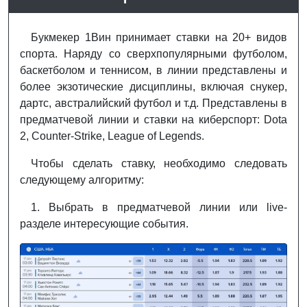
Букмекер 1Вин принимает ставки на 20+ видов
спорта. Наряду со сверхпопулярными футболом,
баскетболом и теннисом, в линии представлены и
более экзотические дисциплины, включая снукер,
дартс, австралийский футбол и т.д. Представлены в
предматчевой линии и ставки на киберспорт: Dota
2, Counter-Strike, League of Legends.
Чтобы сделать ставку, необходимо следовать
следующему алгоритму:
1. Выбрать в предматчевой линии или live-
разделе интересующие события.