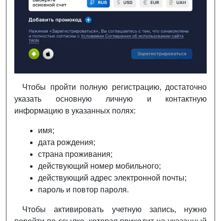
Чтобы пройти полную регистрацию, достаточно
указать основную личную и контактную
информацию в указанных полях:
имя;
дата рождения;
страна проживания;
действующий номер мобильного;
действующий адрес электронной почты;
пароль и повтор пароля.
Чтобы активировать учетную запись, нужно