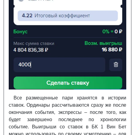
Все размещенные пари хранятся в истории
ставок. Ординары рассчитываются сразу же после
окончания события, экспрессы – после того, как
будет завершено последнее по хронологии
событие. Выигрыши со ставок в БК 1 Вин Бет
можно использовать по своему усмотрению – для