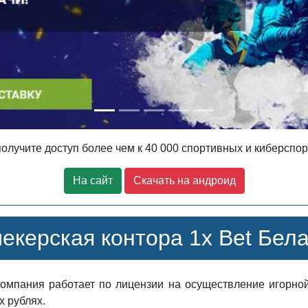
получите доступ более чем к 40 000 спортивных и киберспо
На сайт
Скачать на андроид
екерская контора 1х Bet Бел
Компания работает по лицензии на осуществление игорн
х рублях.