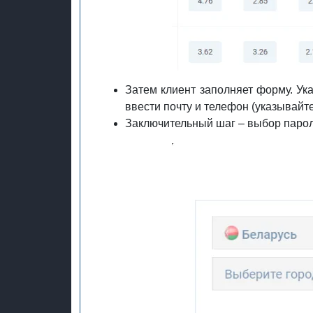
Затем клиент заполняет форму. Ук
ввести почту и телефон (указывайт
Заключительный шаг – выбор пароля