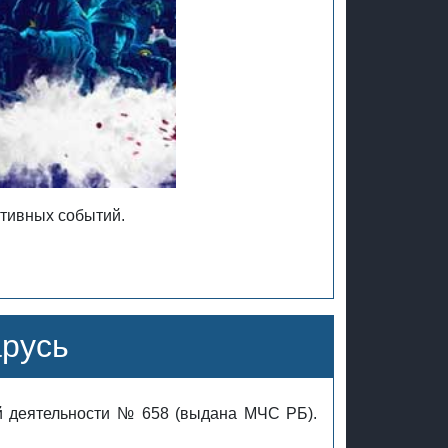
ртивных событий.
арусь
ой деятельности № 658 (выдана МЧС РБ).