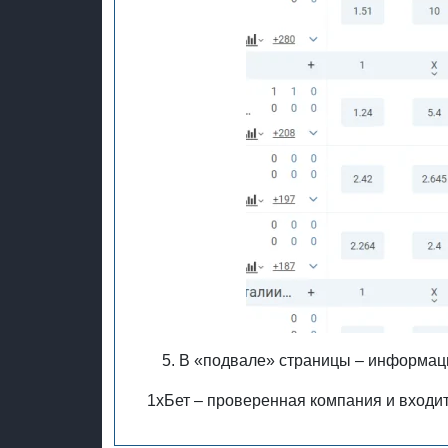
В «подвале» страницы – информаци
1хБет – проверенная компания и входит