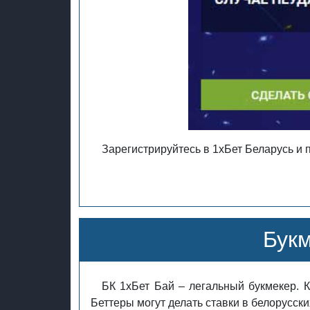
Зарегистрируйтесь в 1хБет Беларусь и 
Букм
БК 1хБет Бай – легальный букмекер. 
Беттеры могут делать ставки в белорусски