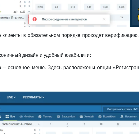
се клиенты в обязательном порядке проходят верификацию.
коничный дизайн и удобный юзабилити:
а – основное меню. Здесь расположены опции «Регистрац