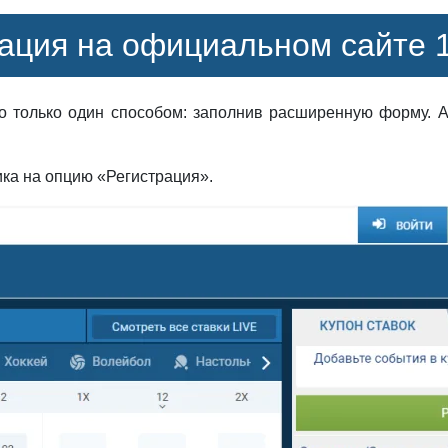
ация на официальном сайте 
о только один способом: заполнив расширенную форму. А 
ика на опцию «Регистрация».